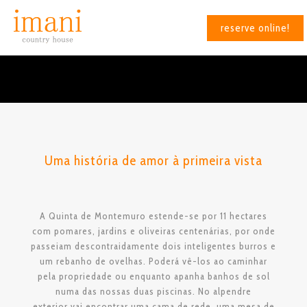
reserve online!
Uma história de amor à primeira vista
A Quinta de Montemuro estende-se por 11 hectares
com pomares, jardins e oliveiras centenárias, por onde
passeiam descontraidamente dois inteligentes burros e
um rebanho de ovelhas. Poderá vê-los ao caminhar
pela propriedade ou enquanto apanha banhos de sol
numa das nossas duas piscinas.
No alpendre
exterior
vai encontrar uma cama de rede, uma mesa de