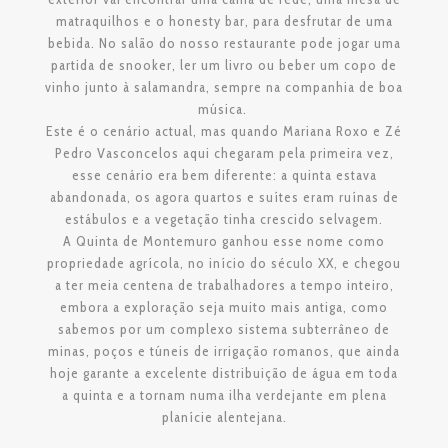
matraquilhos e o honesty bar, para desfrutar de uma
bebida. No salão do nosso restaurante pode jogar uma
partida de snooker, ler um livro ou beber um copo de
vinho junto à salamandra, sempre na companhia de boa
música.
Este é o cenário actual, mas quando Mariana Roxo e Zé
Pedro Vasconcelos aqui chegaram pela primeira vez,
esse cenário era bem diferente: a quinta estava
abandonada, os agora quartos e suítes eram ruínas de
estábulos e a vegetação tinha crescido selvagem.
A Quinta de Montemuro ganhou esse nome como
propriedade agrícola, no início do século XX, e chegou
a ter meia centena de trabalhadores a tempo inteiro,
embora a exploração seja muito mais antiga, como
sabemos por um complexo sistema subterrâneo de
minas, poços e túneis de irrigação romanos, que ainda
hoje garante a excelente distribuição de água em toda
a quinta e a tornam numa ilha verdejante em plena
planície alentejana.